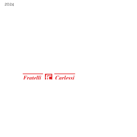
2024
Contacts
Via Ferraretta, 1
36071 Arzignano VI, Italy
T +39 035 891210
info@carlessi.it
©2020 di Fratelli Carlessi è un brand
Erretre S.p.a.