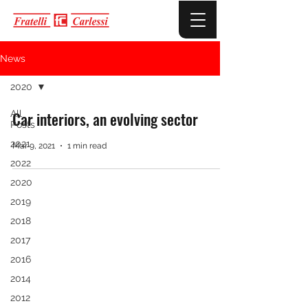
News
2020
All
Car interiors, an evolving sector
Posts
2021
Mar 9, 2021
1 min read
2022
2020
2019
2018
2017
2016
2014
2012