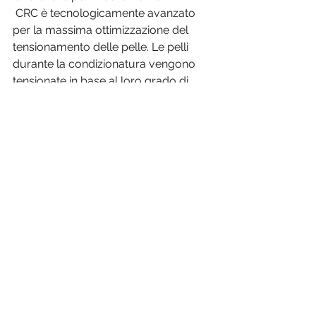
 CRC è tecnologicamente avanzato 
per la massima ottimizzazione del 
tensionamento delle pelle. Le pelli 
durante la condizionatura vengono 
tensionate in base al loro grado di 
resistenza, portandole al loro 
massimo sviluppo superficiale, senza 
arrivare al punto di rottura causa di 
difetti. CRC è in grado di leggere la 
capacità di sviluppo di ogni singola 
pelle e si adatta con risultati di 
espansione sorprendenti. 
https://visit.simactanningtech.it/fratelli
-carlessi-ita.html
#
exhibition
#simactanningtech