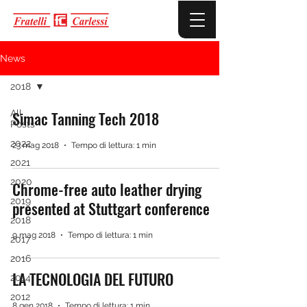
News
2018
All
Simac Tanning Tech 2018
Posts
2022
23 mag 2018
Tempo di lettura: 1 min
2021
2020
Chrome-free auto leather drying
2019
presented at Stuttgart conference
2018
9 mag 2018
Tempo di lettura: 1 min
2017
2016
LA TECNOLOGIA DEL FUTURO
2014
2012
8 gen 2018
Tempo di lettura: 1 min