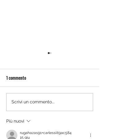
1 commento
LA TECNOLOGIA DE
Chrome-free auto leather
Scrivi un commento...
drying presented at Stuttgart
conference
Più nuovi
rugahazas91+carlessiit9ac584
15 giu