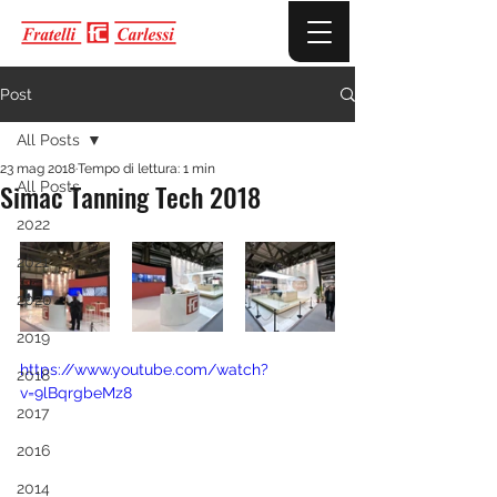
Post
All Posts
23 mag 2018
Tempo di lettura: 1 min
Simac Tanning Tech 2018
All Posts
2022
2021
2020
2019
https://www.youtube.com/watch?
2018
v=9lBqrgbeMz8
2017
2016
2014