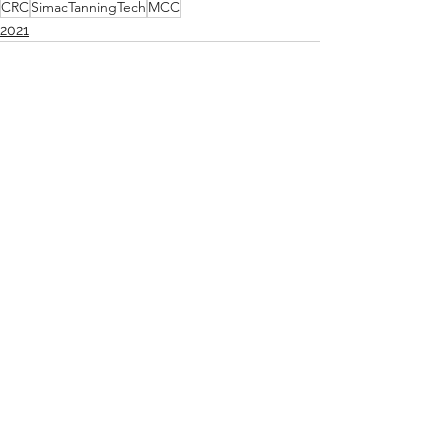
CRC
SimacTanningTech
MCC
2021
Mostra tutti
Post recenti