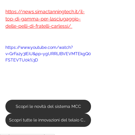
https://news.simactanningtech.it/il-
top-di-gamma-per-lasciugaggio-
delle-pelli-di-fratelli-carlessi/ 
https://www.youtube.com/watch?
v=GrFa2y3IEiU&pp=ygURRlJBVEVMTEkgQ0
FSTEVTU0k%3D
Scopri le novità del sistema MCC
Scopri tutte le innovazioni del telaio CRC