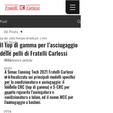
Post
All Posts
24 dic 2021
Tempo di lettura: 1 min
Il top di gamma per l’asciugaggio
All Posts
delle pelli di Fratelli Carlessi
2022
2021
Arsutoria's article
2020
A Simac Tanning Tech 2021 Fratelli Carlessi 
si è focalizzata sui principali modelli specifici 
2019
per la condizionatura e asciugaggio: il 
2018
modello CRC (top di gamma) e S-CRC per 
quanto riguarda l’asciugatura e 
2017
condizionatura a telaio, ed il nuovo MCC per 
l’asciugaggio a bastoni.
2016
2014