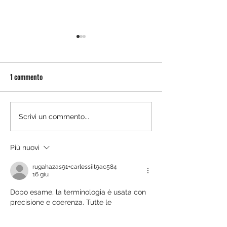
1 commento
FRATELLI CARLESSI, NUOVI
INNOVAZIONE | Qual
Scrivi un commento...
MACCHINARI PER LA
riproducibilità, rap
CAMPIONATURA
Più nuovi
rugahazas91+carlessiit9ac584
16 giu
Dopo esame, la terminologia è usata con 
precisione e coerenza. Tutte le 
affermazioni sono supportate da 
osservazioni documentate. Il sito web 