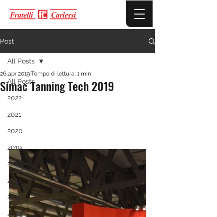
Post
All Posts
26 apr 2019
Tempo di lettura: 1 min
Simac Tanning Tech 2019
All Posts
2022
2021
2020
2019
2018
2017
2016
2014