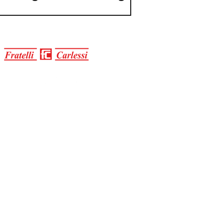
arrivato
Contatti
Via Ferraretta, 1
36071 Arzignano VI, Italy
T +39 0444 478313
info@carlessi.it