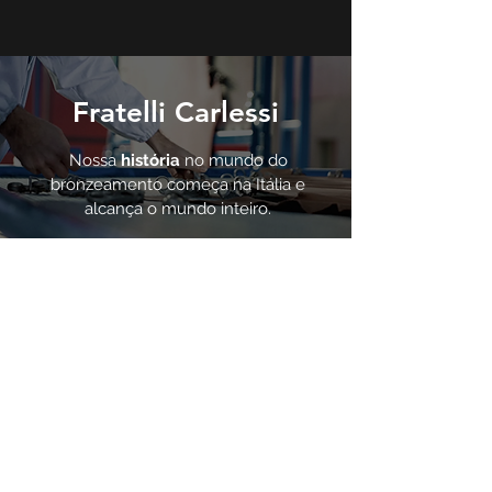
Fratelli Carlessi
Nossa
história
no mundo do
bronzeamento começa na Itália e
alcança o mundo inteiro.
Descubra a empresa
LAB
Nosso
laboratório de P&D
oferece
ferramentas específicas para pequenas